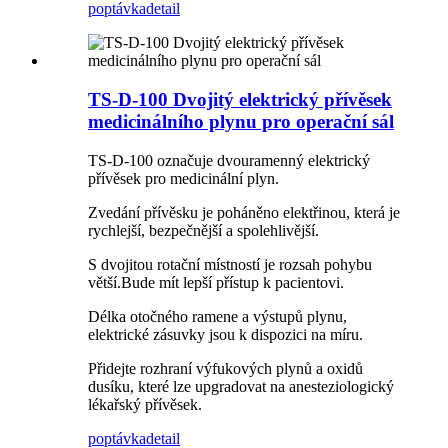
poptávka
detail
TS-D-100 Dvojitý elektrický přívěsek
medicinálního plynu pro operační sál
TS-D-100 označuje dvouramenný elektrický
přívěsek pro medicinální plyn.
Zvedání přívěsku je poháněno elektřinou, která je
rychlejší, bezpečnější a spolehlivější.
S dvojitou rotační místností je rozsah pohybu
větší.Bude mít lepší přístup k pacientovi.
Délka otočného ramene a výstupů plynu,
elektrické zásuvky jsou k dispozici na míru.
Přidejte rozhraní výfukových plynů a oxidů
dusíku, které lze upgradovat na anesteziologický
lékařský přívěsek.
poptávka
detail