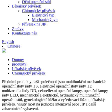
Oční operační stůl
Lékařský přívěsek
Chirurgický přívěsek
Elektrický typ
Mechanický typ
Přívěsek na JIP
Zprávy
Kontaktujte nás
English
Chinese
Domov
produkty
Lékařský přívěsek
Chirurgický přívěsek
Předními produkty naší společnosti jsou multifunkční mechanické
operační stoly řady TS, elektrické operační stoly řady TD,
multizrcadla řady DD, celoreflexní operační lampy, operační lampy
řady LED, mechanické a elektrické, hydraulický multifunkční
operační stůl, gynekologické lůžko a vyšetřovací lůžko , lékařský
přívěsek, visutý most na jednotce intenzivní péče JIP a další
zdravotnické vybavení.