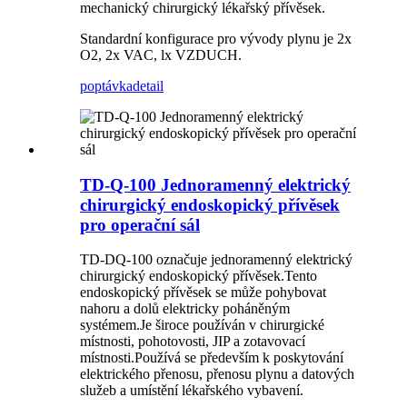
mechanický chirurgický lékařský přívěsek.
Standardní konfigurace pro vývody plynu je 2x
O2, 2x VAC, lx VZDUCH.
poptávka
detail
TD-Q-100 Jednoramenný elektrický
chirurgický endoskopický přívěsek
pro operační sál
TD-DQ-100 označuje jednoramenný elektrický
chirurgický endoskopický přívěsek.Tento
endoskopický přívěsek se může pohybovat
nahoru a dolů elektricky poháněným
systémem.Je široce používán v chirurgické
místnosti, pohotovosti, JIP a zotavovací
místnosti.Používá se především k poskytování
elektrického přenosu, přenosu plynu a datových
služeb a umístění lékařského vybavení.