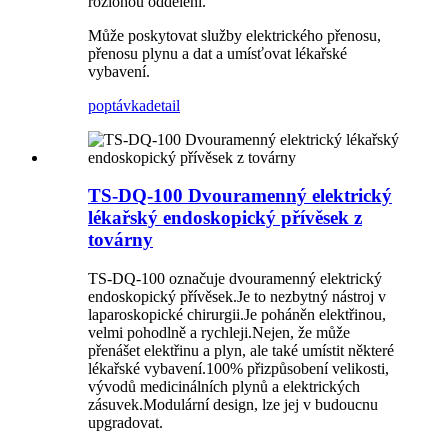
rozlohou oddělení.
Může poskytovat služby elektrického přenosu,
přenosu plynu a dat a umísťovat lékařské
vybavení.
poptávka
detail
TS-DQ-100 Dvouramenný elektrický
lékařský endoskopický přívěsek z
továrny
TS-DQ-100 označuje dvouramenný elektrický
endoskopický přívěsek.Je to nezbytný nástroj v
laparoskopické chirurgii.Je poháněn elektřinou,
velmi pohodlně a rychleji.Nejen, že může
přenášet elektřinu a plyn, ale také umístit některé
lékařské vybavení.100% přizpůsobení velikosti,
vývodů medicinálních plynů a elektrických
zásuvek.Modulární design, lze jej v budoucnu
upgradovat.