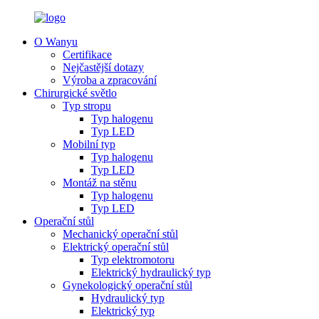
O Wanyu
Certifikace
Nejčastější dotazy
Výroba a zpracování
Chirurgické světlo
Typ stropu
Typ halogenu
Typ LED
Mobilní typ
Typ halogenu
Typ LED
Montáž na stěnu
Typ halogenu
Typ LED
Operační stůl
Mechanický operační stůl
Elektrický operační stůl
Typ elektromotoru
Elektrický hydraulický typ
Gynekologický operační stůl
Hydraulický typ
Elektrický typ