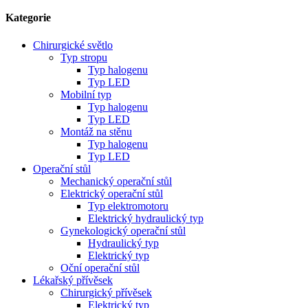
Kategorie
Chirurgické světlo
Typ stropu
Typ halogenu
Typ LED
Mobilní typ
Typ halogenu
Typ LED
Montáž na stěnu
Typ halogenu
Typ LED
Operační stůl
Mechanický operační stůl
Elektrický operační stůl
Typ elektromotoru
Elektrický hydraulický typ
Gynekologický operační stůl
Hydraulický typ
Elektrický typ
Oční operační stůl
Lékařský přívěsek
Chirurgický přívěsek
Elektrický typ