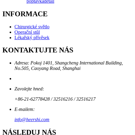
poptávka
detail
INFORMACE
Chirurgické světlo
Operační stůl
Lékařský přívěsek
KONTAKTUJTE NÁS
Adresa: Pokoj 1401, Shangcheng International Building,
No.505, Caoyang Road, Shanghai
Zavolejte hned:
+86-21-62778428 / 32516216 / 32516217
E-mailem:
info@heershi.com
NÁSLEDUJ NÁS