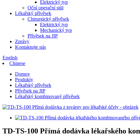
Elektrický typ
Oční operační stůl
Lékařský přívěsek
Chirurgický přívěsek
Elektrický typ
Mechanický typ
Přívěsek na JIP
Zprávy
Kontaktujte nás
English
Chinese
Domov
Produkty
Lékařský přívěsek
Přívěsek na JIP
Lékařský kombinovaný přívěsek
TD-TS-100 Přímá dodávka lékařského kom