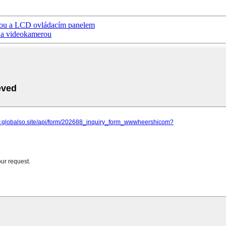
vou a LCD ovládacím panelem
 a videokamerou