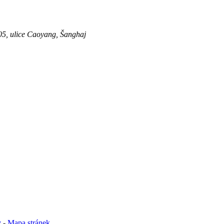
05, ulice Caoyang, Šanghaj
y
-
Mapa stránek