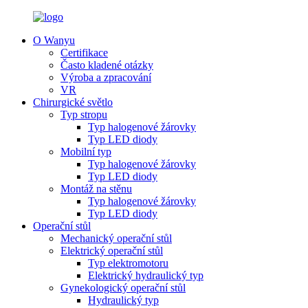
O Wanyu
Certifikace
Často kladené otázky
Výroba a zpracování
VR
Chirurgické světlo
Typ stropu
Typ halogenové žárovky
Typ LED diody
Mobilní typ
Typ halogenové žárovky
Typ LED diody
Montáž na stěnu
Typ halogenové žárovky
Typ LED diody
Operační stůl
Mechanický operační stůl
Elektrický operační stůl
Typ elektromotoru
Elektrický hydraulický typ
Gynekologický operační stůl
Hydraulický typ