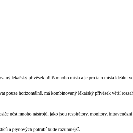
ný lékařský přívěsek příliš mnoho místa a je pro tato místa ideální v
t pouze horizontálně, má kombinovaný lékařský přívěsek větší rozsah 
iče nést mnoho nástrojů, jako jsou respirátory, monitory, intravenózn
odičů a plynových potrubí bude rozumnější.