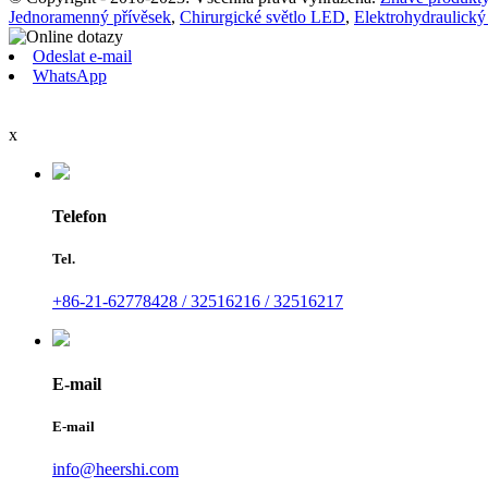
Jednoramenný přívěsek
,
Chirurgické světlo LED
,
Elektrohydraulický 
Odeslat e-mail
WhatsApp
x
Telefon
Tel.
+86-21-62778428 / 32516216 / 32516217
E-mail
E-mail
info@heershi.com