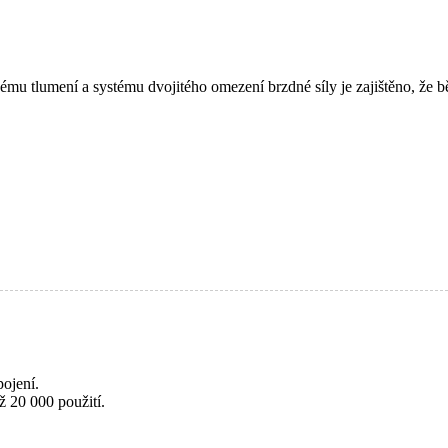
kému tlumení a systému dvojitého omezení brzdné síly je zajištěno, že
ojení.
ž 20 000 použití.