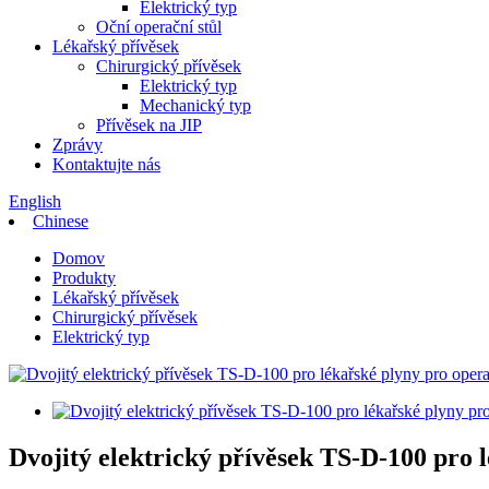
Elektrický typ
Oční operační stůl
Lékařský přívěsek
Chirurgický přívěsek
Elektrický typ
Mechanický typ
Přívěsek na JIP
Zprávy
Kontaktujte nás
English
Chinese
Domov
Produkty
Lékařský přívěsek
Chirurgický přívěsek
Elektrický typ
Dvojitý elektrický přívěsek TS-D-100 pro l