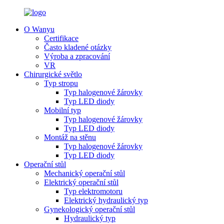
O Wanyu
Certifikace
Často kladené otázky
Výroba a zpracování
VR
Chirurgické světlo
Typ stropu
Typ halogenové žárovky
Typ LED diody
Mobilní typ
Typ halogenové žárovky
Typ LED diody
Montáž na stěnu
Typ halogenové žárovky
Typ LED diody
Operační stůl
Mechanický operační stůl
Elektrický operační stůl
Typ elektromotoru
Elektrický hydraulický typ
Gynekologický operační stůl
Hydraulický typ