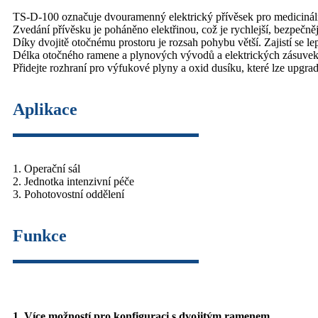
TS-D-100 označuje dvouramenný elektrický přívěsek pro medicinál
Zvedání přívěsku je poháněno elektřinou, což je rychlejší, bezpečnějš
Díky dvojitě otočnému prostoru je rozsah pohybu větší. Zajistí se lep
Délka otočného ramene a plynových vývodů a elektrických zásuvek j
Přidejte rozhraní pro výfukové plyny a oxid dusíku, které lze upgra
Aplikace
1. Operační sál
2. Jednotka intenzivní péče
3. Pohotovostní oddělení
Funkce
1. Více možností pro konfiguraci s dvojitým ramenem