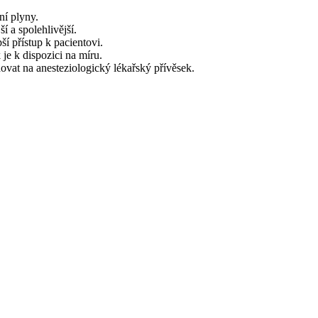
ní plyny.
í a spolehlivější.
ší přístup k pacientovi.
e k dispozici na míru.
dovat na anesteziologický lékařský přívěsek.