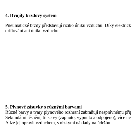
4. Dvojitý brzdový systém
Pneumatické brzdy představují riziko úniku vzduchu. Díky elektric
driftování ani úniku vzduchu.
5. Plynové zásuvky s různými barvami
Různé barvy a tvary plynového rozhraní zabraňují nesprávnému přip
Sekundární těsnění, tři stavy (zapnuto, vypnuto a odpojeno), více ne
A lze jej opravit vzduchem, s nízkými náklady na údržbu.