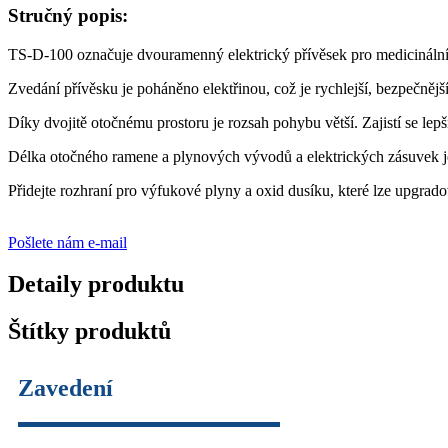
Stručný popis:
TS-D-100 označuje dvouramenný elektrický přívěsek pro medicinální
Zvedání přívěsku je poháněno elektřinou, což je rychlejší, bezpečnější 
Díky dvojitě otočnému prostoru je rozsah pohybu větší. Zajistí se lepší
Délka otočného ramene a plynových vývodů a elektrických zásuvek je
Přidejte rozhraní pro výfukové plyny a oxid dusíku, které lze upgrado
Pošlete nám e-mail
Detaily produktu
Štítky produktů
Zavedení