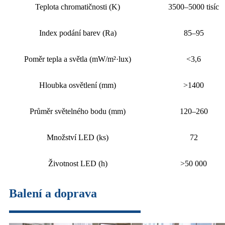
Teplota chromatičnosti (K)
3500–5000 tisíc
Index podání barev (Ra)
85–95
Poměr tepla a světla (mW/m²·lux)
<3,6
Hloubka osvětlení (mm)
>1400
Průměr světelného bodu (mm)
120–260
Množství LED (ks)
72
Životnost LED (h)
>50 000
Balení a doprava