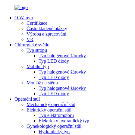
O Wanyu
Certifikace
Často kladené otázky
Výroba a zpracování
VR
Chirurgické světlo
Typ stropu
Typ halogenové žárovky
Typ LED diody
Mobilní typ
Typ halogenové žárovky
Typ LED diody
Montáž na stěnu
Typ halogenové žárovky
Typ LED diody
Operační stůl
Mechanický operační stůl
Elektrický operační stůl
Typ elektromotoru
Elektrický hydraulický typ
Gynekologický operační stůl
Hydraulický typ