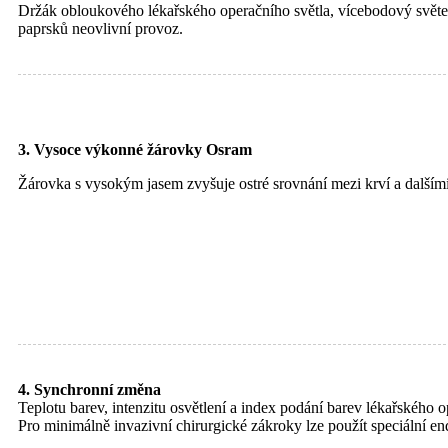
Držák obloukového lékařského operačního světla, vícebodový světel
paprsků neovlivní provoz.
3. Vysoce výkonné žárovky Osram
Žárovka s vysokým jasem zvyšuje ostré srovnání mezi krví a dalšími t
4. Synchronní změna
Teplotu barev, intenzitu osvětlení a index podání barev lékařského
Pro minimálně invazivní chirurgické zákroky lze použít speciální en