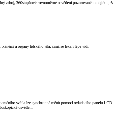
ný zdroj, 360stupňové rovnoměrné osvětlení pozorovaného objektu, žádn
káněmi a orgány lidského těla, čímž se lékaři lépe vidí.
 operačního světla lze synchronně měnit pomocí ovládacího panelu LCD
doskopické osvětlení.