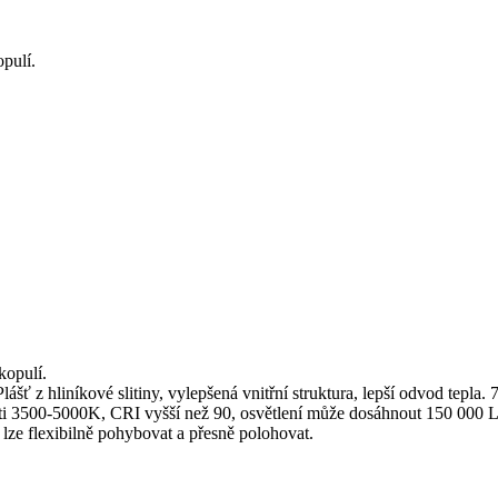
pulí.
kopulí.
ť z hliníkové slitiny, vylepšená vnitřní struktura, lepší odvod tepla.
ti 3500-5000K, CRI vyšší než 90, osvětlení může dosáhnout 150 000 Lu
ze flexibilně pohybovat a přesně polohovat.