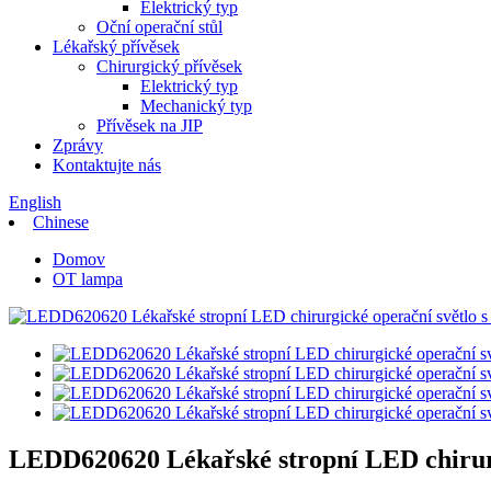
Elektrický typ
Oční operační stůl
Lékařský přívěsek
Chirurgický přívěsek
Elektrický typ
Mechanický typ
Přívěsek na JIP
Zprávy
Kontaktujte nás
English
Chinese
Domov
OT lampa
LEDD620620 Lékařské stropní LED chirurg