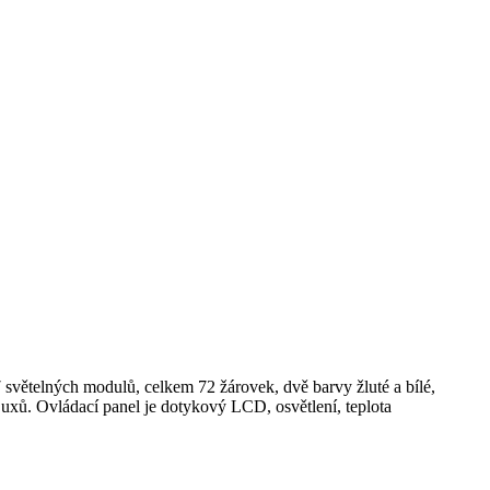
 7 světelných modulů, celkem 72 žárovek, dvě barvy žluté a bílé,
xů. Ovládací panel je dotykový LCD, osvětlení, teplota